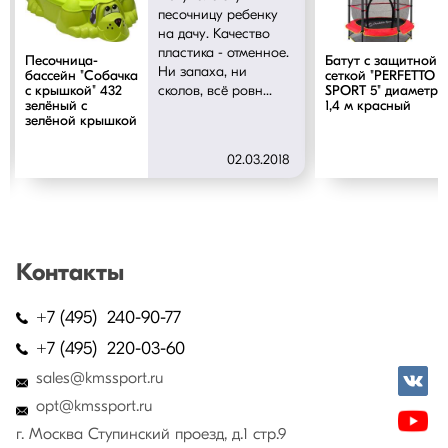
песочницу ребенку
на дачу. Качество
пластика - отменное.
Песочница-
Батут с защитной
Ни запаха, ни
бассейн "Собачка
cеткой "PERFETTO
сколов, всё ровн...
с крышкой" 432
SPORT 5" диаметр
зелёный с
1,4 м красный
зелёной крышкой
02.03.2018
Контакты
+7 (495) 240-90-77
+7 (495) 220-03-60
sales@kmssport.ru
opt@kmssport.ru
г. Москва Ступинский проезд, д.1 стр.9