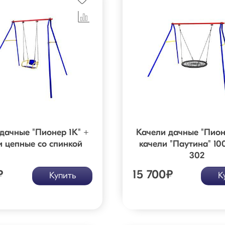
дачные "Пионер 1К" +
Качели дачные "Пион
и цепные со спинкой
качели "Паутина" 100
302
₽
15 700
₽
Купить
К