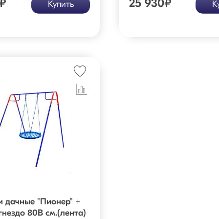
₽
25 930
₽
Купить
К
и дачные "Пионер" +
гнездо 80В см.(лента)