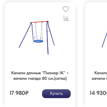
Качели дачные "Пионер 1К" +
Качел
качели гнездо 80 см.(сетка)
качели 
17 980
₽
14 930
Купить