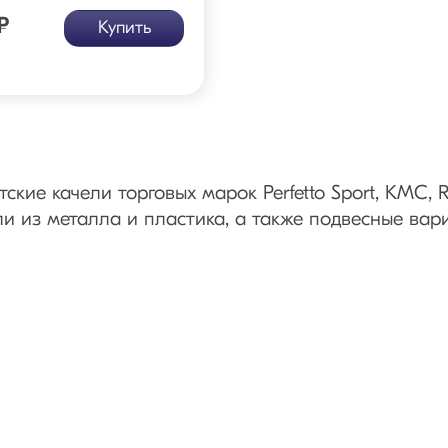
₽
Купить
ские качели торговых марок Perfetto Sport, КМС, 
 из металла и пластика, а также подвесные вар
ущества моделей из каталога
становки на даче и загородном участке. Это хоро
 качаться пользователи весом до 100 кг.
видов: