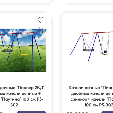
 дачные "Пионер 2КД"
Качели дачные "Пион
ые качели цепные +
двойные качели цеп
 "Паутина" 100 см PS-
спинкой+ качели "П
302
100 см PS-30