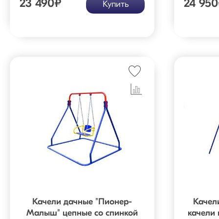
23 490
₽
24 950
Купить
Качели дачные "Пионер-
Качел
Малыш" цепные со спинкой
качели 