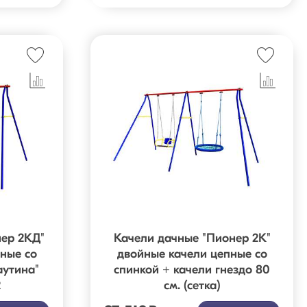
ер 2КД"
Качели дачные "Пионер 2К"
ные со
двойные качели цепные со
аутина"
спинкой + качели гнездо 80
2
см. (сетка)