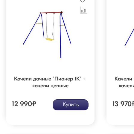
Качели дачные "Пионер 1К" +
Качели 
качели цепные
качел
12 990
₽
13 970
Купить