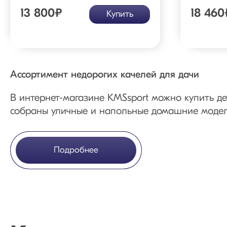
13 800
₽
18 460
Купить
Ассортимент недорогих качелей для дачи
В интернет-магазине KMSsport можно купить дет
собраны уличные и напольные домашние модели
Детские качели для дачи: ассортимент и преим
Подробнее
Качели – самое популярное оборудование для у
взрослых, ведь на металлических моделях могут
На сайте представлены уличные качели разных 
Одноместные и двухместные.