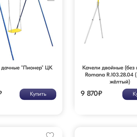
 дачные "Пионер" ЦК
Качели двойные (без 
Romana R.103.28.04 
жёлтый)
₽
9 870
₽
Купить
К