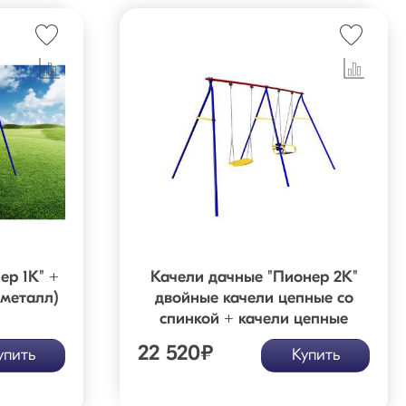
ер 1К" +
Качели дачные "Пионер 2К"
(металл)
двойные качели цепные со
спинкой + качели цепные
22 520
₽
упить
Купить