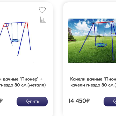
и дачные "Пионер" +
Качели дачные "Пион
гнездо 80 см.(металл)
качели гнездо 80 см.
₽
14 450
₽
Купить
К