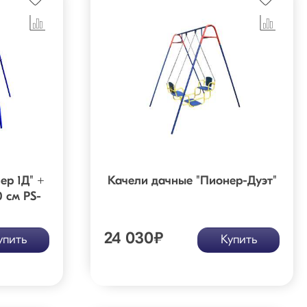
ер 1Д" +
Качели дачные "Пионер-Дуэт"
 см PS-
24 030
₽
упить
Купить