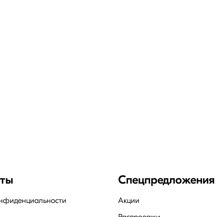
 для дома: «Слоник», «Жук», «Обезьянка» и др. В
го и экологичного пластика, имеет яркий разноц
ки, но выдерживают только 80 кг.
се уличные модели цементируются, поэтому выдерж
кое основание и продуманные пропорции, поэтом
з качественного материала (металла и пластика)
рые подвешиваются сидения.
рата, развития координации.
ование напрямую от производителей, поэтому пр
нты
Спецпредложения
о по телефону или в один клик на сайте. По вопр
могут сделать правильный выбор.
онфиденциальности
Акции