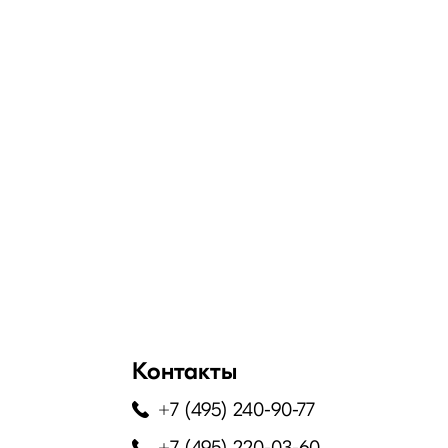
 теплое время года допустимо их использование
ветный дизайн и станет отличным подарком для
ат порывы ветра, сильное раскачивание.
у их опрокидывание тоже исключено.
, покрыт нетоксичными красками. Безопасность
едлагаем приемлемые цены.
Контакты
осам подбора конструкции, особенностей их
+7 (495) 240-90-77