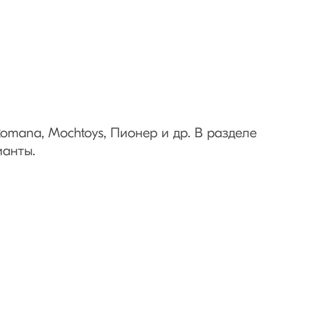
Romana, Mochtoys, Пионер и др. В разделе
ианты.
шее развлечение не только для детей, но и