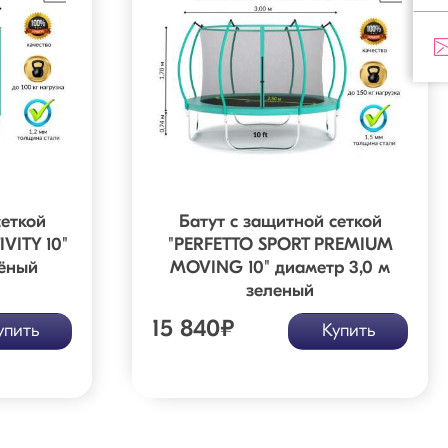
сеткой
Батут с защитной сеткой
VITY 10"
"PERFETTO SPORT PREMIUM
лёный
MOVING 10" диаметр 3,0 м
зеленый
15 840
₽
упить
Купить