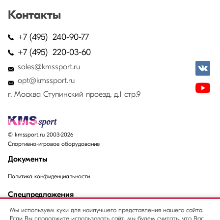
Контакты
+7 (495) 240-90-77
+7 (495) 220-03-60
sales@kmssport.ru
opt@kmssport.ru
г. Москва Ступинский проезд, д.1 стр.9
© kmssport.ru 2003-2026
Спортивно-игровое оборудование
Документы
Политика конфиденциальности
Спецпредложения
Мы используем куки для наилучшего представления нашего сайта.
Акции
Если Вы продолжите использовать сайт, мы будем считать, что Вас