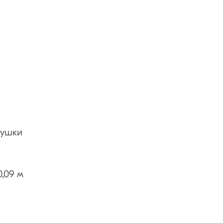
лушки
0,09 м