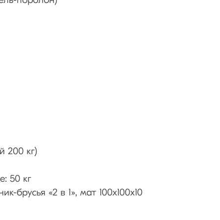
ель-поролон)
й 200 кг)
: 50 кг
к-брусья «2 в 1», мат 100х100х10