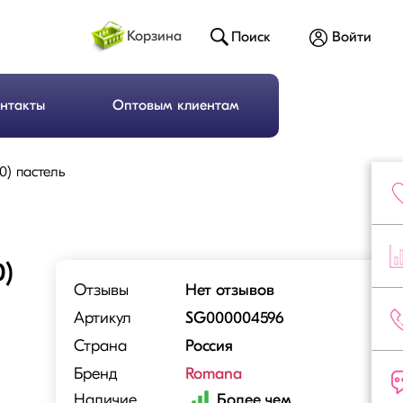
Корзина
Поиск
Войти
нтакты
Оптовым клиентам
00) пастель
0)
Отзывы
Нет отзывов
Артикул
SG000004596
Страна
Россия
Бренд
Romana
Наличие