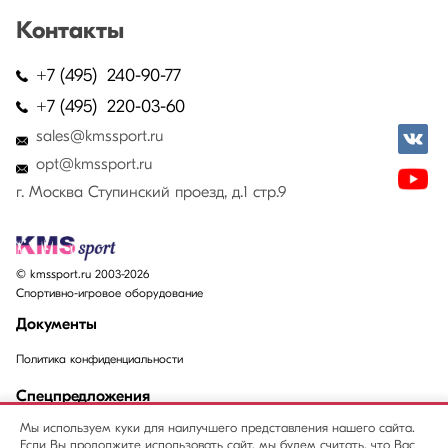
Контакты
+7 (495) 240-90-77
+7 (495) 220-03-60
sales@kmssport.ru
opt@kmssport.ru
г. Москва Ступинский проезд, д.1 стр.9
© kmssport.ru 2003-2026
Спортивно-игровое оборудование
Документы
Политика конфиденциальности
Спецпредложения
Мы используем куки для наилучшего представления нашего сайта.
Акции
Если Вы продолжите использовать сайт, мы будем считать, что Вас